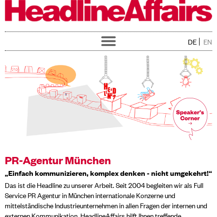
DE
EN
Toggle
navigation
Home
Über uns
Service
Training
Kunden
News
Jobs
Kontakt
PR-Agentur München
„Einfach kommunizieren, komplex denken - nicht umgekehrt!“
Das ist die Headline zu unserer Arbeit. Seit 2004 begleiten wir als Full
Service PR Agentur in München internationale Konzerne und
mittelständische Industrieunternehmen in allen Fragen der internen und
externen Kommunikation. HeadlineAffairs hilft Ihnen treffende