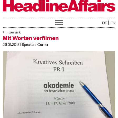
DE
EN
Toggle
navigation
Home
zurück
Über uns
Mit Worten verfilmen
Service
26.01.2018 | Speakers Corner
Training
Kunden
News
Jobs
Kontakt